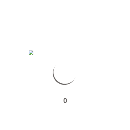
CINÉMA LE VOG BAZAS : SPECIAL
HALLOWEEN
0
MARIAGES.NET : VISITE VIRTUELLE DOMAINE