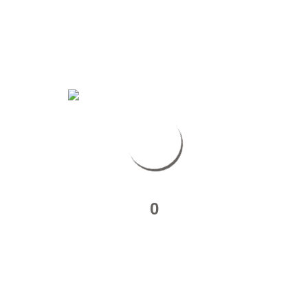
Benoît
Victoire Du Bois
…
Julia
Lyes Kaouah
…
Khalid Ben Hamet
0
Hugo Dillon
…
Jackie Delattre