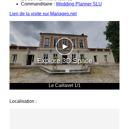
Commanditaire :
Wedding Planner SLU
Lien de la visite sur Mariages.net
►
Explore 3D Space
Le Caillavet 1/1
Localisation :