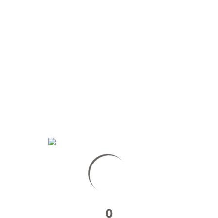
Bien sûr, c’est l’occasion de se servir de ses
camarades comme inspiration pour les photos 😉
Partager sur :
JE VOUS INVITE A VOIR
EGALEMENT :
DÉBUT DU TOURNAGE DU COURT-
MÉTRAGE LE REALISEUR
0