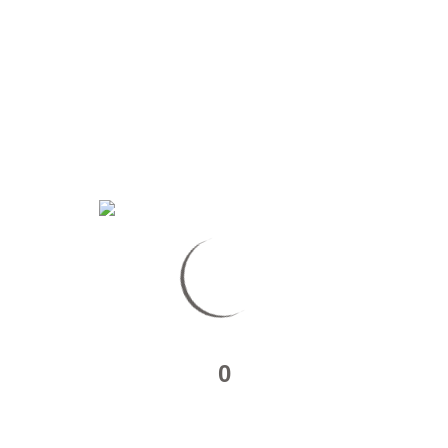
RKS PHOTO / ARCHI
0
r ordre chronologiques.