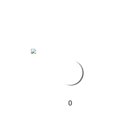
: Multiple Sources / Montage : Julien Ivanowich /…
 : Multiple Sources / Montage : Julien Ivanowich /…
0
 : Multiple Sources / Montage : Julien Ivanowich /…