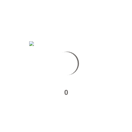
–
Episode
4
–
Partie
2
BACKSTAGE : LES AMBASSADEURS – SAISON 1 –
EPISODE 4
De retour au centre commercial Aushopping L’ilo d’Epinay-Sur-
Scene. Tournage du quatrième épisode…
Read More
about
Backstage
:
0
Les
Ambassadeurs
–
Saison
1
–
Episode