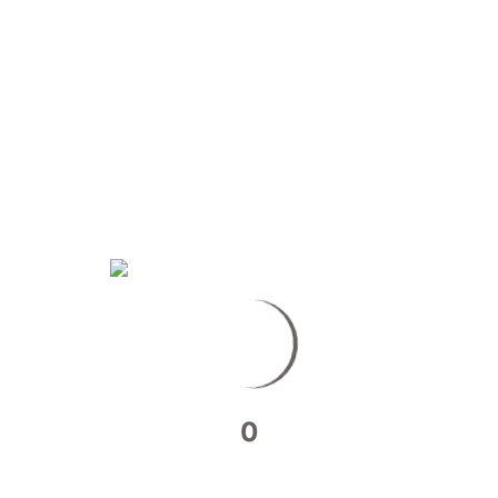
STREET PHOTO – TRANSIT &
CORRESPONDANCE FERROVIAIRE
J’aime ces moments où l’on profite d’un transit et
d’une correspondance ferroviaire…
0
READ MORE
ABOUT
STREET