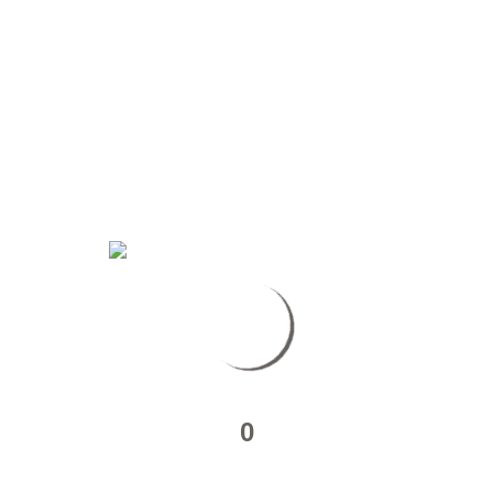
Rennes
GÉNÉRATION MANNEQUIN SAISON 8 – DINARD
Escale à Dinard pour ce 3ème épisode de Génération Mannequin
Saison 8…
Read More
about
Génération
Mannequin
Saison
8
–
0
Dinard