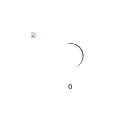
NIKON
0
SALON DE LA PHOTO 2022
Direction Paris … encore une fois. Mais cette fois-ci, avant d’aller
“travailler”,…