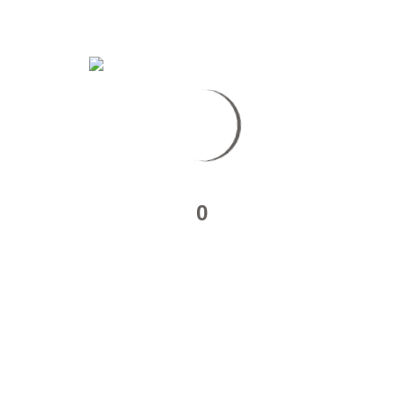
PAU
0
URBEX PALOISE OPPORTUNISTE
Il y a des jours où l’on à la possibilité de prendre…