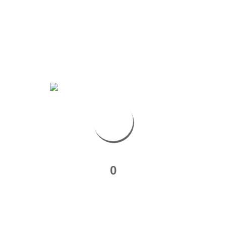
PYRÉNÉES
0
ANNIVERSAIRE DE CHLOÉ ET BALADE DANS LES
COMMINGES
26 Avril … Chloé à 11 ans ! Nous sommes à Soueich,…