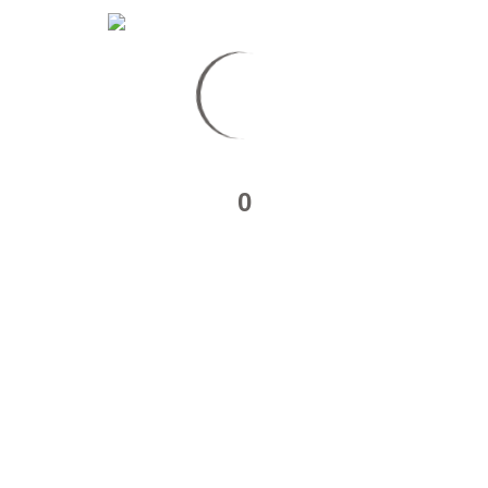
RA KEY
0
sé en Septembre…