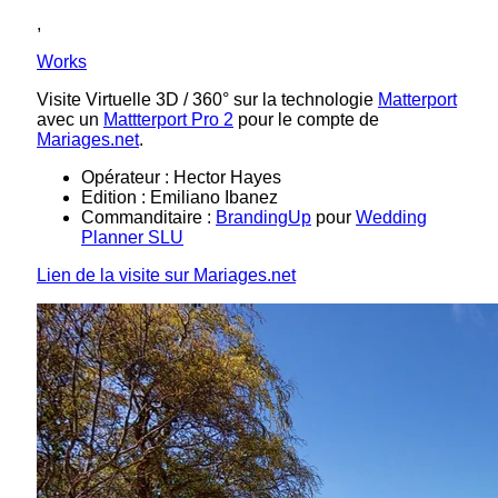
,
Works
Visite Virtuelle 3D / 360° sur la technologie
Matterport
avec un
Mattterport Pro 2
pour le compte de
Mariages.net
.
Opérateur : Hector Hayes
Edition : Emiliano Ibanez
Commanditaire :
BrandingUp
pour
Wedding
Planner SLU
Lien de la visite sur Mariages.net