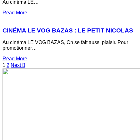
Au cinéma LE…
d’Argile
about
Read More
Cinéma
LE
VOG
CINÉMA LE VOG BAZAS : LE PETIT NICOLAS
Bazas
:
Au cinéma LE VOG BAZAS, On se fait aussi plaisir. Pour
Avant
promotionner…
j’étais
vieux
about
Read More
Cinéma
1
2
Next
LE
VOG
Bazas
:
Le
Petit
Nicolas