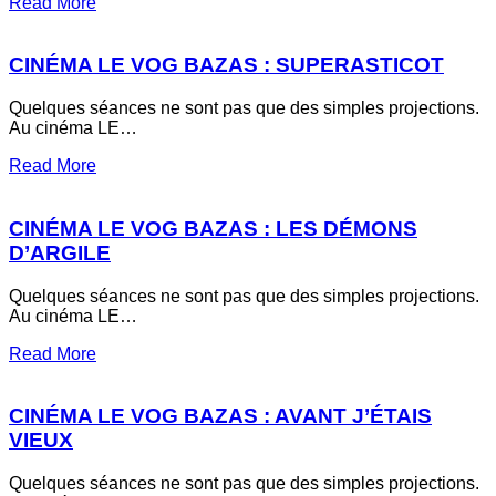
about
Read More
Cinéma
LE
VOG
CINÉMA LE VOG BAZAS : SUPERASTICOT
Bazas
:
Quelques séances ne sont pas que des simples projections.
Special
Au cinéma LE…
Halloween
about
Read More
Cinéma
LE
VOG
CINÉMA LE VOG BAZAS : LES DÉMONS
Bazas
D’ARGILE
:
SuperAsticot
Quelques séances ne sont pas que des simples projections.
Au cinéma LE…
about
Read More
Cinéma
LE
VOG
CINÉMA LE VOG BAZAS : AVANT J’ÉTAIS
Bazas
VIEUX
:
Les
Quelques séances ne sont pas que des simples projections.
Démons